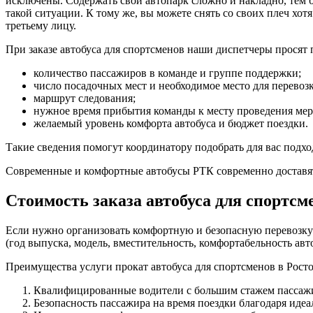
исключены. Содержать свой автопарк сложно и накладно, тем 
такой ситуации. К тому же, вы можете снять со своих плеч хот
третьему лицу.
При заказе автобуса для спортсменов наши диспетчеры прося
количество пассажиров в команде и группе поддержки;
число посадочных мест и необходимое место для перевозк
маршрут следования;
нужное время прибытия команды к месту проведения мер
желаемый уровень комфорта автобуса и бюджет поездки.
Такие сведения помогут координатору подобрать для вас подхо
Современные и комфортные автобусы РТК современно доставя
Стоимость заказа автобуса для спортсм
Если нужно организовать комфортную и безопасную перевозку 
(год выпуска, модель, вместительность, комфортабельность ав
Преимущества услуги прокат автобуса для спортсменов в Рост
Квалифицированные водители с большим стажем пассажи
Безопасность пассажира на время поездки благодаря иде