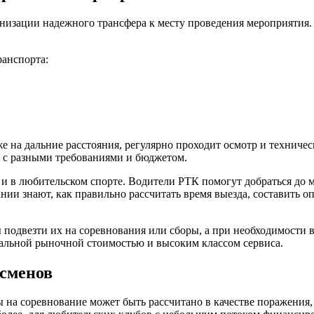
анизации надежного трансфера к месту проведения мероприятия
ранспорта:
кже на дальние расстояния, регулярно проходит осмотр и технич
в с разными требованиями и бюджетом.
и в любительском спорте. Водители РТК помогут добраться до м
нии знают, как правильно рассчитать время выезда, составить
бы подвезти их на соревнования или сборы, а при необходимости
альной рыночной стоимостью и высоким классом сервиса.
тсменов
ды на соревнование может быть рассчитано в качестве поражени