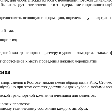
более, для любительских клубов с небольшим потоком финансиро
я бы часть груза ответственности за содержание спортивного кл
т предоставить основную информацию, определяющую вид трансп
и багажа;
оприятия;
дящий вид транспорта по размеру и уровню комфорта, а также сф
т спортсменов к месту проведения важных мероприятий.
енов
спортсменов в Ростове, можно смело обращаться в РТК. Стоимо
тобуса), но при этом остается доступной для клубов с любыми в
овской транспортной компании очевидны для клиентов:
рских перевозок.
альному техническому состоянию каждого автобуса.