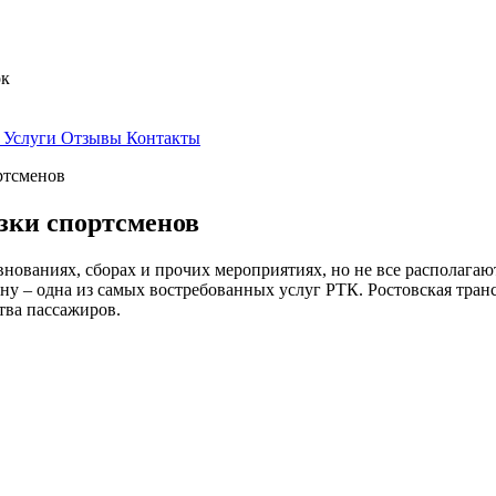
ок
Услуги
Отзывы
Контакты
ртсменов
озки спортсменов
ваниях, сборах и прочих мероприятиях, но не все располагают 
ону – одна из самых востребованных услуг РТК. Ростовская тра
тва пассажиров.