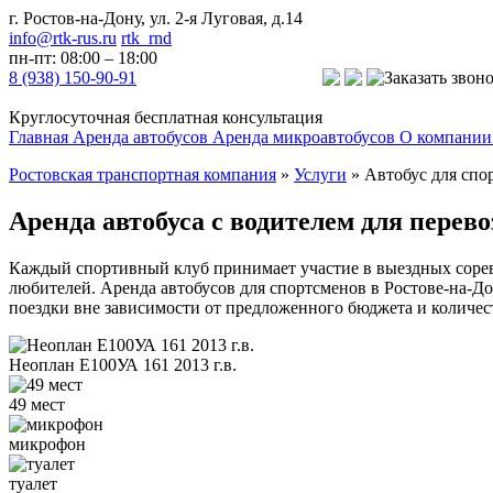
г. Ростов-на-Дону, ул. 2-я Луговая, д.14
info@rtk-rus.ru
rtk_rnd
пн-пт: 08:00 – 18:00
8 (938) 150-90-91
Заказать звон
Круглосуточная бесплатная консультация
Главная
Аренда автобусов
Аренда микроавтобусов
О компании
Ростовская транспортная компания
»
Услуги
»
Автобус для спо
Аренда автобуса с водителем для перев
Каждый спортивный клуб принимает участие в выездных соревно
любителей. Аренда автобусов для спортсменов в Ростове-на-Д
поездки вне зависимости от предложенного бюджета и количес
Неоплан E100УА 161 2013 г.в.
49 мест
микрофон
туалет