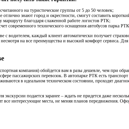
считанного на туристические группы от 5 до 50 человек;
отлично знают город и окрестности, смогут составить коротки
му маршруту благодаря слаженной работе логистов РТК;
чет современного технического оснащения автобусов парка РТК 
ве с водителем, каждый клиент автоматически получает страхов
, несмотря на все преимущества и высокий комфорт сервиса. Дл
ве
нспортная компания) обойдется вам в разы дешевле, чем при об
сфере пассажирских перевозок. В автопарке РТК есть транспорт
рживаются в идеальном техническом состоянии, проходят диагно
я экскурсии подается заранее – ждать не придется даже несколь
т все интересующие места, не меняя планов передвижения. Офор