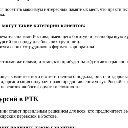
ся посетить максимум интересных памятных мест, что практичес
ва.
у могут такие категории клиентов:
мечательностями Ростова, имеющего богатую и разнообразную ку
урсий по городу для больших групп лиц.
суга своих сотрудников в формате корпоратива.
стными жителями, и теми, кто прибудет на ж/д ил авто транспорт
ющая компетентного и ответственного подхода, опыта и здоровь
и, организация получает право предоставления услуг. Российск
 перевозок любого формата и сложности.
курсий в РТК
пании станет правильным решением для всех, кто предпочитает 
ирских перевозок в Ростове.
ачит получить такие гарантии: