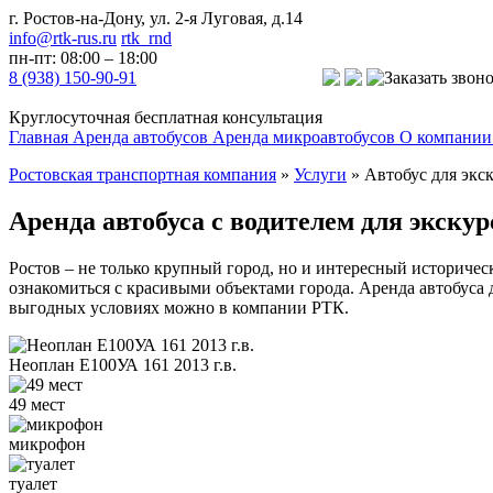
г. Ростов-на-Дону, ул. 2-я Луговая, д.14
info@rtk-rus.ru
rtk_rnd
пн-пт: 08:00 – 18:00
8 (938) 150-90-91
Заказать звон
Круглосуточная бесплатная консультация
Главная
Аренда автобусов
Аренда микроавтобусов
О компании
Ростовская транспортная компания
»
Услуги
»
Автобус для экс
Аренда автобуса с водителем для экску
Ростов – не только крупный город, но и интересный историче
ознакомиться с красивыми объектами города. Аренда автобуса д
выгодных условиях можно в компании РТК.
Неоплан E100УА 161 2013 г.в.
49 мест
микрофон
туалет