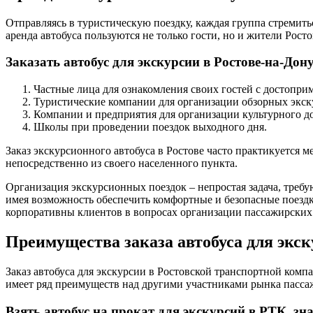
Отправляясь в туристическую поездку, каждая группа стремить
аренда автобуса пользуются не только гости, но и жители Росто
Заказать автобус для экскурсии в Ростове-на-Дон
Частные лица для ознакомления своих гостей с достопри
Туристические компании для организации обзорных экск
Компании и предприятия для организации культурного до
Школы при проведении поездок выходного дня.
Заказ экскурсионного автобуса в Ростове часто практикуется ме
непосредственно из своего населенного пункта.
Организация экскурсионных поездок – непростая задача, требу
имея возможность обеспечить комфортные и безопасные поездк
корпоративны клиентов в вопросах организации пассажирских
Преимущества заказа автобуса для экс
Заказ автобуса для экскурсии в Ростовской транспортной ком
имеет ряд преимуществ над другими участниками рынка пассаж
Взять автобус на прокат для экскурсий в РТК, зн